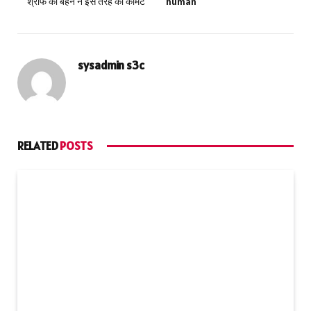
श्रॉफ की बहन ने इस तरह की कॉमेंट
human
sysadmin s3c
RELATED
POSTS