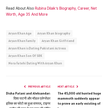
Read About Also
Rubina Dilaik’s Biography, Career, Net
Worth, Age 35 And More
Aryan Khan Age
Aryan Khan biography
Aryan Khan Family
Aryan Khan Girlfriend
Aryan Khan is Dating Pakistani Actress
Aryan Khan Son Of SRK
Nora Fatehi Dating With Aryan Khan
PREVIOUS ARTICLE
NEXT ARTICLE
Disha Patani and Aleksandar:
The 45,000 old hunted huge
दिशा पाटनी और मॉडल एलेग्जेंडर
mammoth suddenly appear
इलिक का फोटो का हुआ वायरल, टाइगर
to prove an early existing of