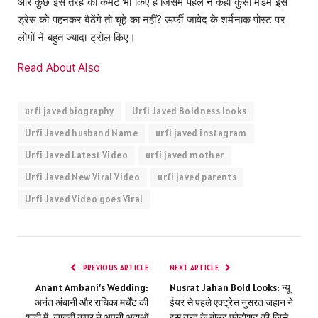
और कुछ इस तरह की कमेंट भी किए हैं जिसमें पहले ने कहा कुर्सी मैडम इस
ड्रेस को पहनकर बैठेंगे तो चूहे का नहीं? ऊर्फी जावेद के शर्मनाक पोस्ट पर
लोगों ने बहुत ज्यादा ट्रोल किए।
Read About Also
urfi javed biography
Urfi Javed Boldness looks
Urfi Javed husband Name
urfi javed instagram
Urfi Javed Latest Video
urfi javed mother
Urfi Javed New Viral Video
urfi javed parents
Urfi Javed Video goes Viral
PREVIOUS ARTICLE
NEXT ARTICLE
Anant Ambani’s Wedding:
Nusrat Jahan Bold Looks: न्यू
अनंत अंबानी और राधिका मर्चेंट की
ईयर से पहले एक्ट्रेस नुसरत जहान ने
शादी में, जाह्नवी कपूर ने अपनी अदाओं
इस तरह के बोल्ड फोटोशूट की,जिसे